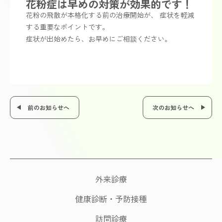
花粉症は早めの対策が効果的です！
花粉の飛散が本格化する前の治療開始が、 症状を軽減
する重要なポイントです。
症状が出始めたら、お早めにご相談ください。
前
前のお知らせへ
次のお知らせへ
後
の
記
事
へ
の
リ
外来診療
ン
ク
健康診断・予防接種
訪問診療